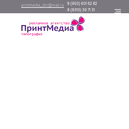
8
(950) 601 62 82
printmedia_dzr@mail.ru
8
(8313) 39 71 31