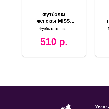
Футболка
женская MISS,
белый, S, 100%
Футболка женская
хлопок, 150 г/м2
REGENT MISS 150
20
510
р.
п
Услуг