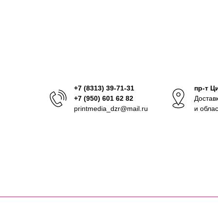
+7 (8313) 39-71-31
пр-т Ц
+7 (950) 601 62 82
Достав
printmedia_dzr@mail.ru
и обла