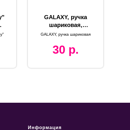
y"
GALAXY, ручка
%
шариковая,
_S
красный/хром,
y"
GALAXY, ручка шариковая
пластик/металл
30
р.
Информация