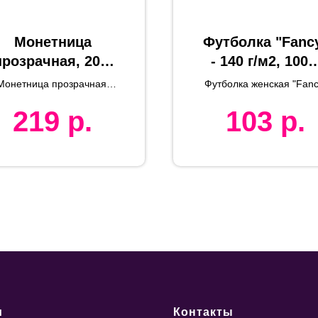
Монетница
Футболка "Fanc
прозрачная, 20,5
- 140 г/м2, 100
х 17,5 х 2 см,
хлопок, белый
Монетница прозрачная,
Футболка женская "Fanc
пластик,
,5 х 17,5 х 2 см, пластик,
219
р.
103
р.
полноцветная печать на
полноцветная
вставку
ечать на вставку
и
Контакты