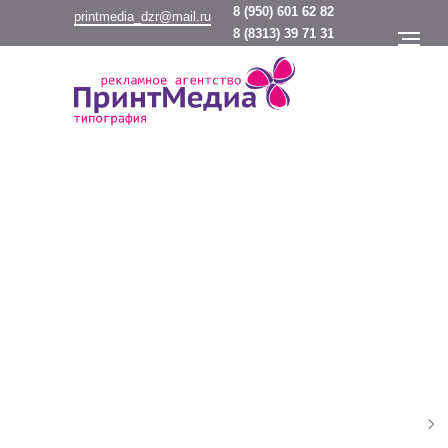
8
(950) 601 62 82
printmedia_dzr@mail.ru
8
(8313) 39 71 31