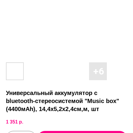
Универсальный аккумулятор c
bluetooth-стереосистемой "Music box"
(4400мАh), 14,4х5,2х2,4см,м, шт
1 351
р.