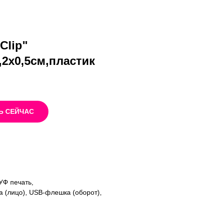
Clip"
1,2х0,5см,пластик
Ь СЕЙЧАС
УФ печать,
 (лицо), USB-флешка (оборот),