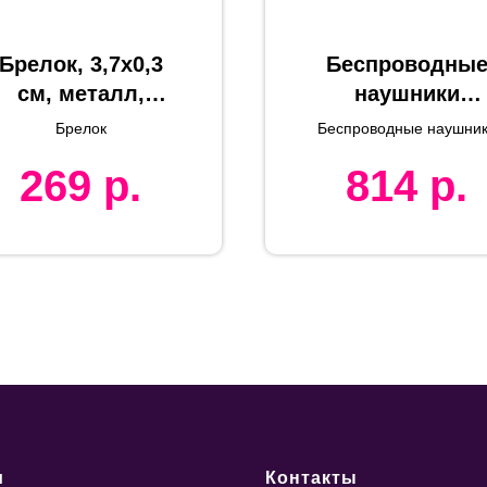
Брелок, 3,7х0,3
Беспроводны
см, металл,
наушники
лазерная
ACCESSTYLE
Брелок
Беспроводные наушни
гравировка
FIESTA TWS,
ACCESSTYLE FIESTA
269
р.
814
р.
TWS, серый
серый
и
Контакты