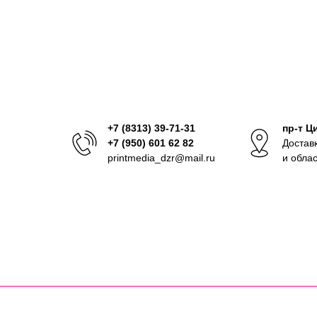
+7 (8313) 39-71-31
пр-т Ц
+7 (950) 601 62 82
Достав
printmedia_dzr@mail.ru
и обла