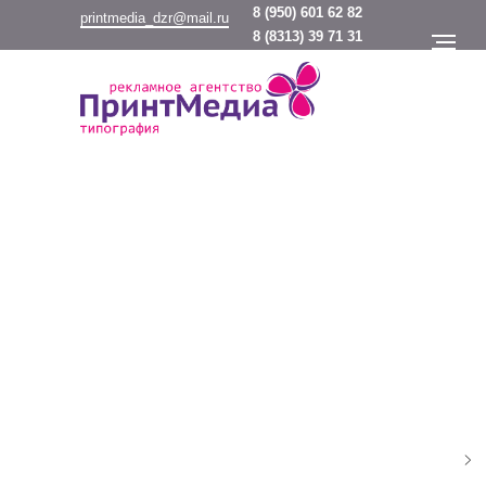
8
(950) 601 62 82
printmedia_dzr@mail.ru
8
(8313) 39 71 31