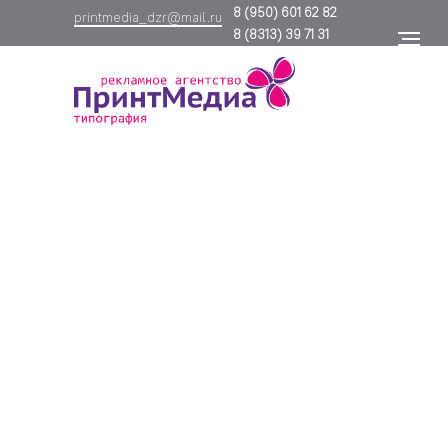
8
(950) 601 62 82
printmedia_dzr@mail.ru
8
(8313) 39 71 31