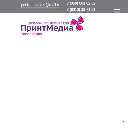
8
(950) 601 62 82
printmedia_dzr@mail.ru
8
(8313) 39 71 31