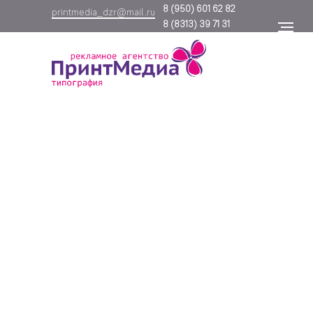
8
(950) 601 62 82
printmedia_dzr@mail.ru
8
(8313) 39 71 31