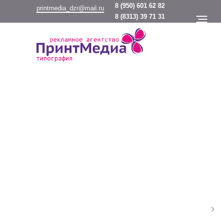
8
(950) 601 62 82
printmedia_dzr@mail.ru
8
(8313) 39 71 31