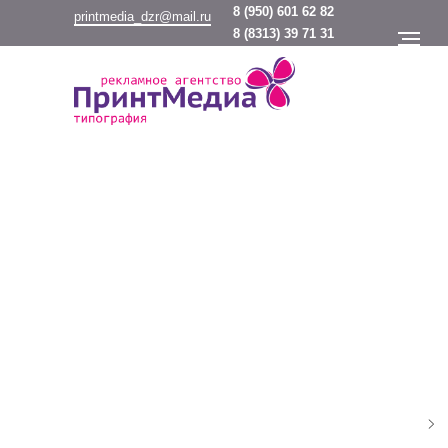
8
(950) 601 62 82
printmedia_dzr@mail.ru
8
(8313) 39 71 31