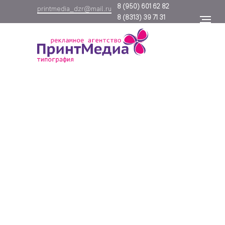
8
(950) 601 62 82
printmedia_dzr@mail.ru
8
(8313) 39 71 31