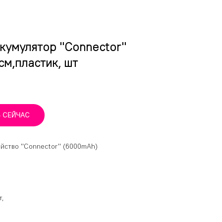
кумулятор "Connector"
см,пластик, шт
Ь СЕЙЧАС
ойство "Connector" (6000mAh)
т,