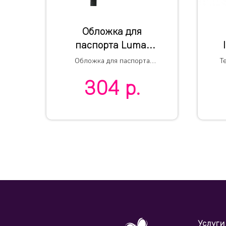
Обложка для
паспорта Luma,
красная
Обложка для паспорта
Т
Luma, черная
п
304
р.
Услуги