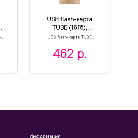
USB flash-карта
TUBE (16Гб),
м
натуральная,
 с
USB flash-карта TUBE
6,0х1,7х1,7 см,
R
(16Гб)
462
р.
й
картон
Информация