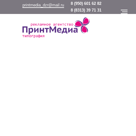
8
(950) 601 62 82
printmedia_dzr@mail.ru
8
(8313) 39 71 31