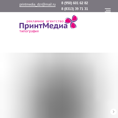
8
(950) 601 62 82
printmedia_dzr@mail.ru
8
(8313) 39 71 31