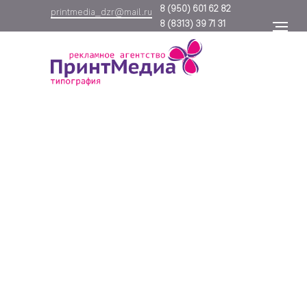
8
(950) 601 62 82
printmedia_dzr@mail.ru
8
(8313) 39 71 31