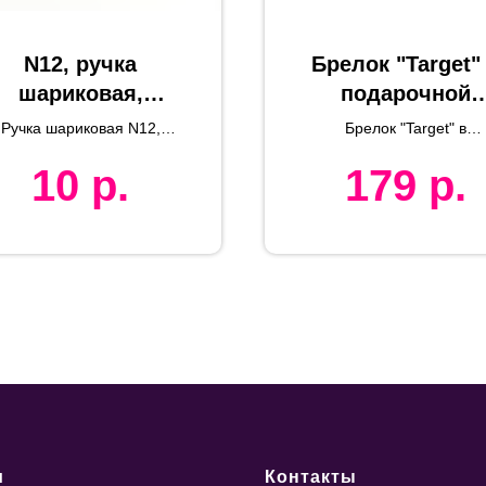
N12, ручка
Брелок "Target"
шариковая,
подарочной
белый, картон,
упаковке,
Ручка шариковая N12,
Брелок "Target" в
пластик, металл
6,5х1х1,5см,мет
ециклированный картон
подарочной упаковке
10
р.
179
р.
лл
и
Контакты