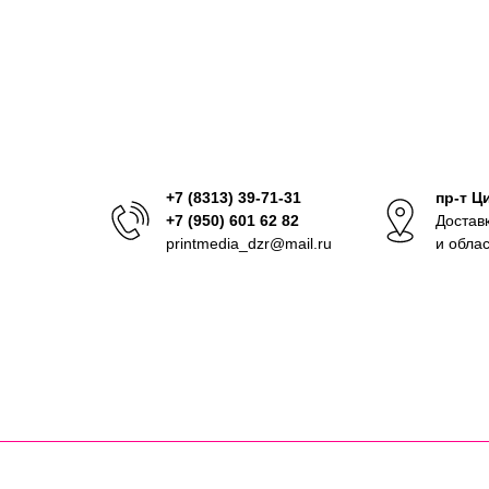
+7 (8313) 39-71-31
пр-т Ц
+7 (950) 601 62 82
Достав
printmedia_dzr@mail.ru
и обла