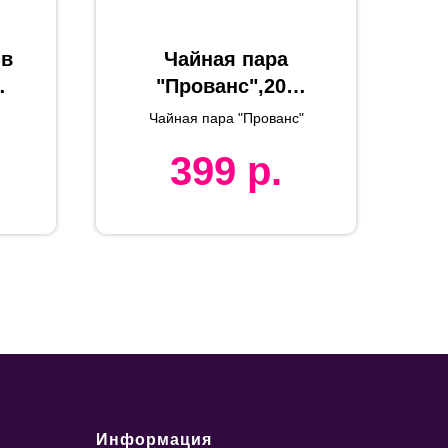
 в
Чайная пара
"Прованс",200
мл,фарфор
Чайная пара "Прованс"
а
399
р.
Информация