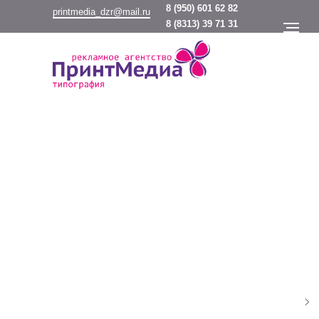
8
(950) 601 62 82
printmedia_dzr@mail.ru
8
(8313) 39 71 31