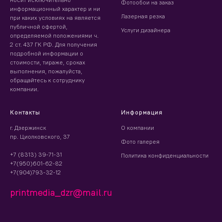
Фотообои на заказ
информационный характер и ни
Лазерная резка
при каких условиях на является
публичной офертой,
Услуги дизайнера
определяемой положениями ч.
2 ст. 437 ГК РФ. Для получения
подробной информации о
стоимости, тираже, сроках
выполнения, пожалуйста,
обращайтесь к сотруднику
компании.
Контакты
Информация
г. Дзержинск
О компании
пр. Циолковского, 37
Фото галерея
+7 (8313) 39-71-31
Политика конфиденциальности
+7(950)601-62-82
+7(904)793-32-12
printmedia_dzr@mail.ru