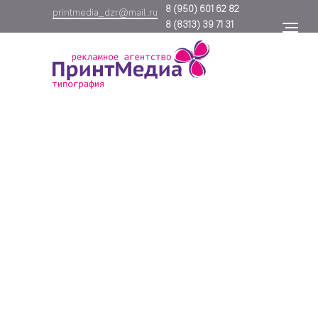
8
(950) 601 62 82
printmedia_dzr@mail.ru
8
(8313) 39 71 31