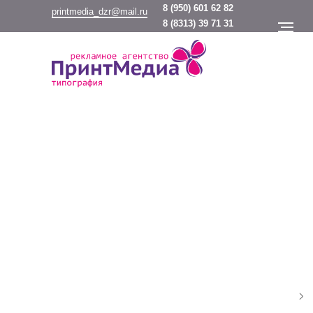
8
(950) 601 62 82
printmedia_dzr@mail.ru
8
(8313) 39 71 31