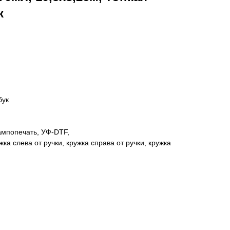
к
бук
ампопечать, УФ-DTF,
ка слева от ручки, кружка справа от ручки, кружка