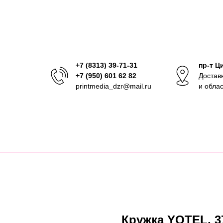
+7 (8313) 39-71-31
пр-т Ц
+7 (950) 601 62 82
Достав
printmedia_dzr@mail.ru
и обла
Кружка YOTEL, 37