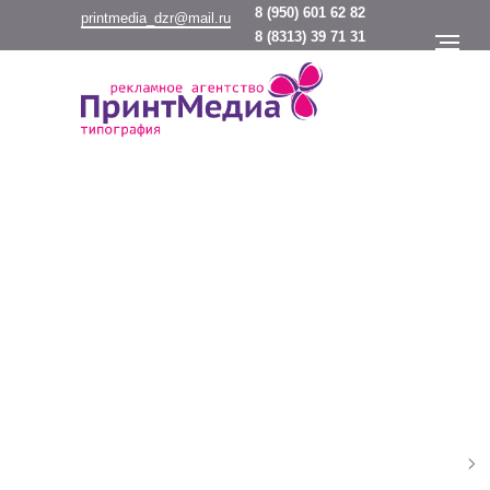
8
(950) 601 62 82
printmedia_dzr@mail.ru
8
(8313) 39 71 31