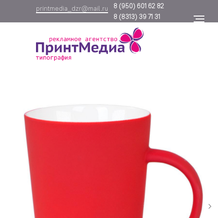
8
(950) 601 62 82
printmedia_dzr@mail.ru
8
(8313) 39 71 31