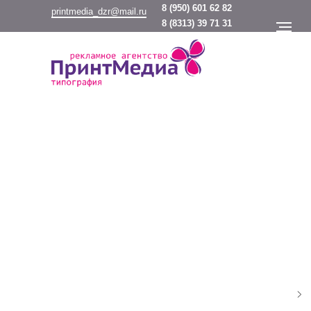
8
(950) 601 62 82
printmedia_dzr@mail.ru
8
(8313) 39 71 31