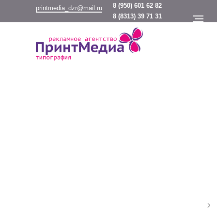
8
(950) 601 62 82
printmedia_dzr@mail.ru
8
(8313) 39 71 31