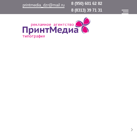
8
(950) 601 62 82
printmedia_dzr@mail.ru
8
(8313) 39 71 31