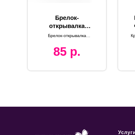
Брелок-
открывалка
"Рудольф", 5,5 x
1
Брелок-открывалка
К
5,3 x 0,3, сталь
"Рудольф"
85
р.
Услуг