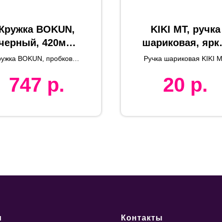
Кружка BOKUN,
KIKI MT, ручка
черный, 420мл,
шариковая, ярк
1х9см, керамика,
желтый, пласти
ружка BOKUN, пробковое
Ручка шариковая KIKI 
пробковое
дерево, керамика
747
р.
20
р.
дерево
и
Контакты