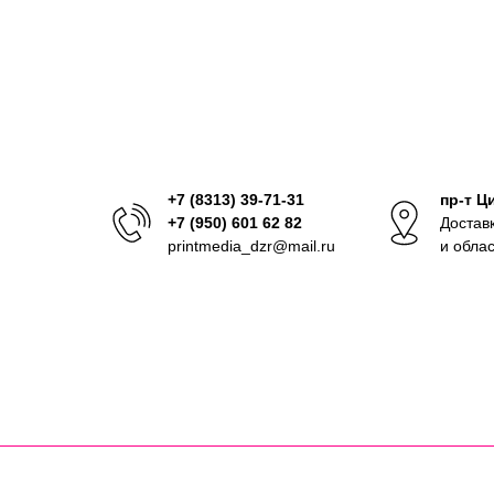
+7 (8313) 39-71-31
пр-т Ц
+7 (950) 601 62 82
Достав
printmedia_dzr@mail.ru
и обла