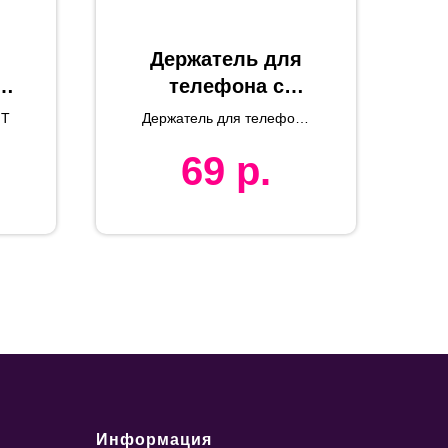
Держатель для
о-
телефона с
к
ремешком для
MT
Держатель для телефона
селфи, MANFIX,
MANFIX
69
р.
серый,
7,5*2,2*0,5см
Информация