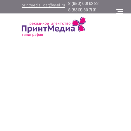
8
(950) 601 62 82
printmedia_dzr@mail.ru
8
(8313) 39 71 31