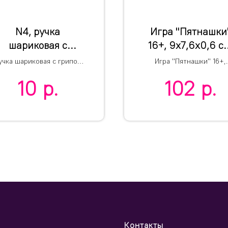
N4, ручка
Игра "Пятнашки
шариковая с
16+, 9х7,6х0,6 с
грипом, белый/
пластик,
учка шариковая с грипом
Игра "Пятнашки" 16+,
желтый, пластик
тампопечать
N4
9х7,6х0,6 см, пластик,
10
р.
102
р.
тампопечать
Контакты