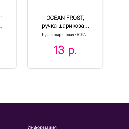
"
OCEAN FROST,
м,
ручка шариковая,
фростированный
Ручка шариковая OCEAN
зеленый, пластик
FROST
13
р.
Информация