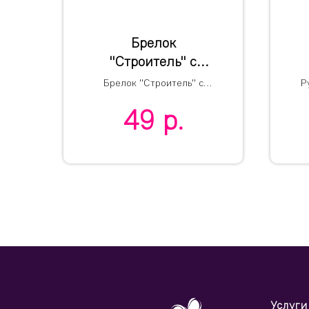
Брелок
"Строитель" с
рулеткой (1м) и
Брелок "Строитель" с
Р
уровнем, белый,
рулеткой (1м) и уровнем
49
р.
4,3х4,3х1см,
пластик
Услуги