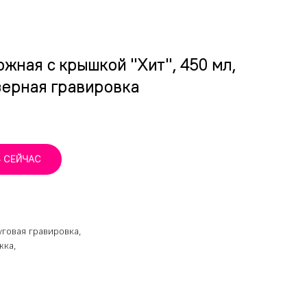
жная с крышкой "Хит", 450 мл,
зерная гравировка
Ь СЕЙЧАС
уговая гравировка,
жка,