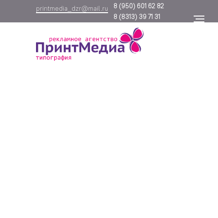
8
(950) 601 62 82
printmedia_dzr@mail.ru
8
(8313) 39 71 31