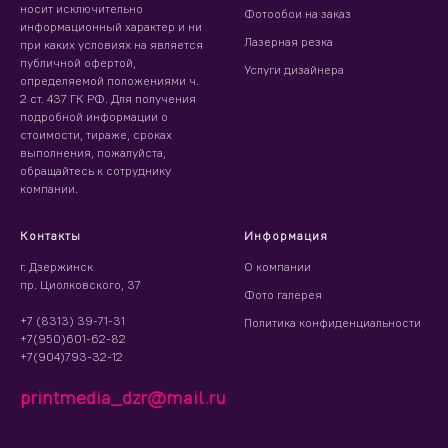
носит исключительно
Фотообои на заказ
информационный характер и ни
Лазерная резка
при каких условиях на является
публичной офертой,
Услуги дизайнера
определяемой положениями ч.
2 ст. 437 ГК РФ. Для получения
подробной информации о
стоимости, тираже, сроках
выполнения, пожалуйста,
обращайтесь к сотруднику
компании.
Контакты
Информация
г. Дзержинск
О компании
пр. Циолковского, 37
Фото галерея
+7 (8313) 39-71-31
Политика конфиденциальности
+7(950)601-62-82
+7(904)793-32-12
printmedia_dzr@mail.ru