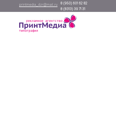
8
(950) 601 62 82
printmedia_dzr@mail.ru
8
(8313) 39 71 31