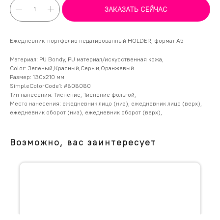
ЗАКАЗАТЬ СЕЙЧАС
Ежедневник-портфолио недатированный HOLDER, формат А5
Материал: PU Bondy, PU материал/искусственная кожа,
Color: Зеленый,Красный,Серый,Оранжевый
Размер: 130х210 мм
SimpleColorCode1: #808080
Тип нанесения: Тиснение, Тиснение фольгой,
Место нанесения: ежедневник лицо (низ), ежедневник лицо (верх),
ежедневник оборот (низ), ежедневник оборот (верх),
Возможно, вас заинтересует