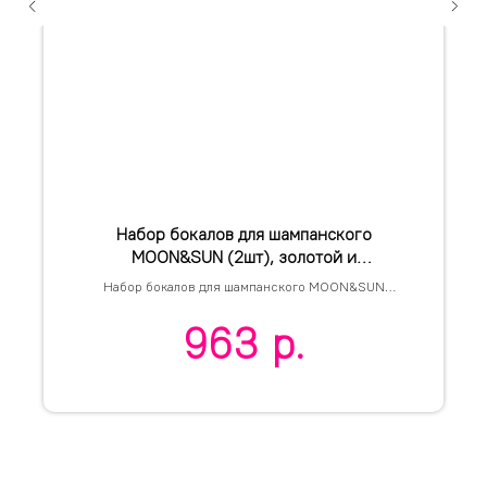
Набор бокалов для шампанского
MOON&SUN (2шт), золотой и
серебяный, 26,5х25,3х9,5см, стекло
Набор бокалов для шампанского MOON&SUN
(2шт)
963
р.