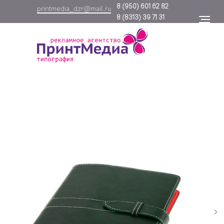
8
(950) 601 62 82
printmedia_dzr@mail.ru
8
(8313) 39 71 31