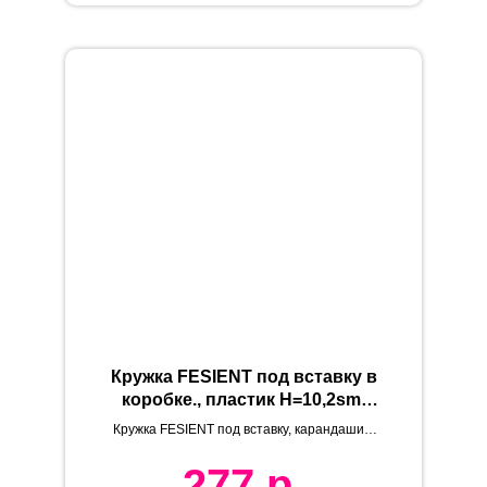
Кружка FESIENT под вставку в
коробке., пластик Н=10,2sm,
D=8,6sm, 320 мл
Кружка FESIENT под вставку, карандаши в
комплекте
277
р.