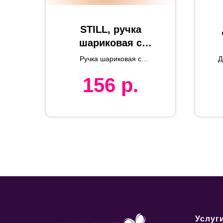
STILL, ручка
шариковая с
держателем,
Ручка шариковая с
Д
желтый, пластик
держателем STILL
156
р.
Услуг