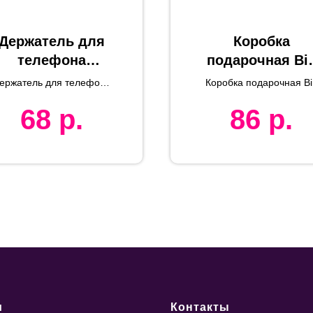
Держатель для
Коробка
телефона
подарочная Bi
SUNNER, белый,
BOX, картон МГ
ержатель для телефона
Коробка подарочная Bi
0.6*4.1см,
бур.,
SUNNER
BOX, картон МГК бур.,
68
р.
86
р.
самосборная
пластик
самосборная
и
Контакты