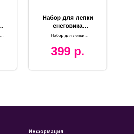
Набор для лепки
g
снеговика
К
"Улыбка",
g
Набор для лепки
красный, фетр/
снеговика УЛЫБКА
399
р.
флис/пластик
Информация