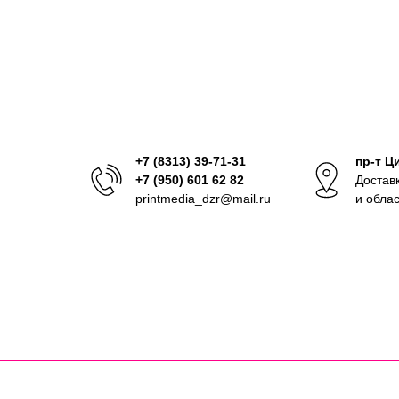
+7 (8313) 39-71-31
пр-т Ц
+7 (950) 601 62 82
Достав
printmedia_dzr@mail.ru
и обла