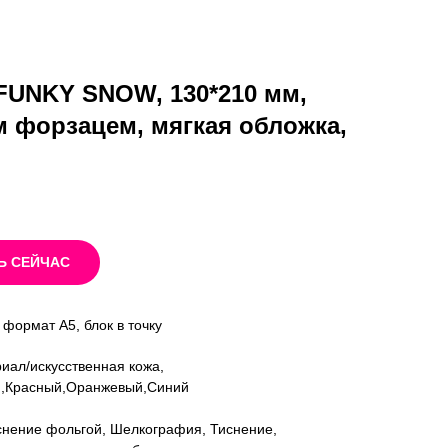
FUNKY SNOW, 130*210 мм,
 форзацем, мягкая обложка,
Ь СЕЙЧАС
формат А5, блок в точку
риал/искусственная кожа,
ый,Красный,Оранжевый,Синий
иснение фольгой, Шелкография, Тиснение,