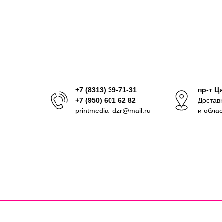
+7 (8313) 39-71-31
пр-т Ц
+7 (950) 601 62 82
Достав
printmedia_dzr@mail.ru
и обла