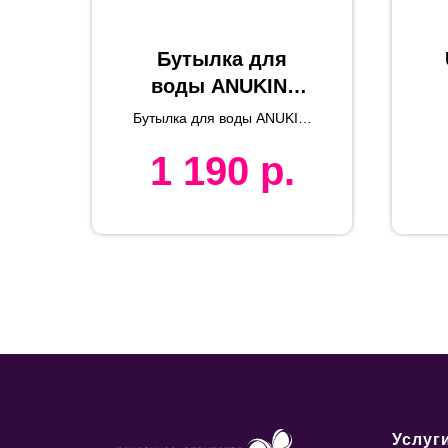
Бутылка для
воды ANUKIN,
белая, 770 мл,
Бутылка для воды ANUKIN,
нержавеющая
770 мл, нержавеющая
1 190
р.
сталь
сталь
Услуг