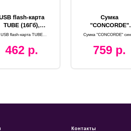
USB flash-карта
Сумка
TUBE (16Гб),
"CONCORDE"
натуральная,
синий, 100%
USB flash-карта TUBE
Сумка "CONCORDE" син
6,0х1,7х1,7 см,
хлопок, 420 г/м
(16Гб)
462
р.
759
р.
картон
и
Контакты