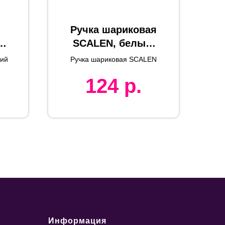
Ручка шариковая
SCALEN, белый/
темно-серый,
ий
Ручка шариковая SCALEN
2
металл, пластик
124
р.
Информация