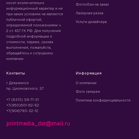
носит исключительно
Фотообои на заказ
информационный характер и ни
Лазерная резка
при каких условиях на является
публичной офертой,
Услуги дизайнера
определяемой положениями ч.
2 ст. 437 ГК РФ. Для получения
подробной информации о
стоимости, тираже, сроках
выполнения, пожалуйста,
обращайтесь к сотруднику
компании.
Контакты
Информация
г. Дзержинск
О компании
пр. Циолковского, 37
Фото галерея
+7 (8313) 39-71-31
Политика конфиденциальности
+7(950)601-62-82
+7(904)793-32-12
printmedia_dzr@mail.ru