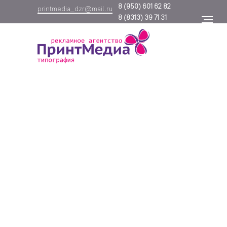
8
(950) 601 62 82
printmedia_dzr@mail.ru
8
(8313) 39 71 31