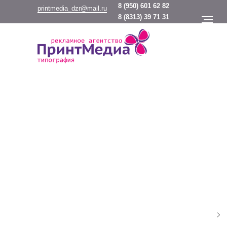
8
(950) 601 62 82
printmedia_dzr@mail.ru
8
(8313) 39 71 31