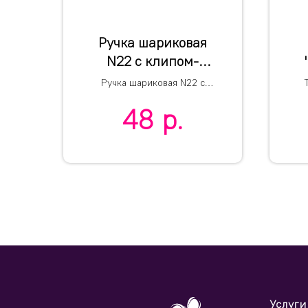
Ручка шариковая
N22 с клипом-
прищепкой, белый,
Ручка шариковая N22 с
переработанный
3
клипом-прищепкой,
48
р.
переработанный пластик
30
пластик, цвет
чернил синий
Услуги