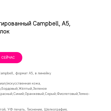
ированный Campbell, А5,
лок
Ь СЕЙЧАС
ampbell, формат А5, в линейку
риал/искусственная кожа,
ой,Бордовый,Жёлтый,Зеленое
Красный,Синий,Оранжевый,Серый,Фиолетовый,Темно-
гой, УФ печать, Тиснение, Шелкография,