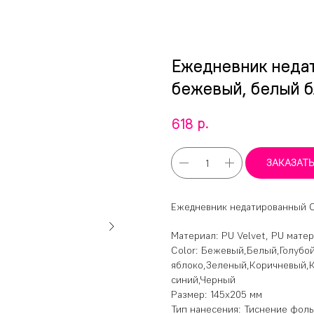
Ежедневник недат
бежевый, белый б
р.
618
ЗАКАЗАТ
Ежедневник недатированный C
Материал: PU Velvet, PU мате
Color: Бежевый,Белый,Голуб
яблоко,Зеленый,Коричневый,
синий,Черный
Размер: 145x205 мм
Тип нанесения: Тиснение фоль