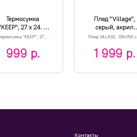
Термосумка
Плед "Village",
"KEEP", 27 x 24. x
серый, акрил
20 см, полиэстер
100%, 220 гр/м2
Термосумка "KEEP", 27 x
Плед VILLAGE, 130х150 с
00D, PEVA, серый
130*150 см
24. x 20 см, полиэстер
акрил 220гр/м2
999
р.
1 999
р.
0D, PEVA, серый меланж
меланж
Контакты