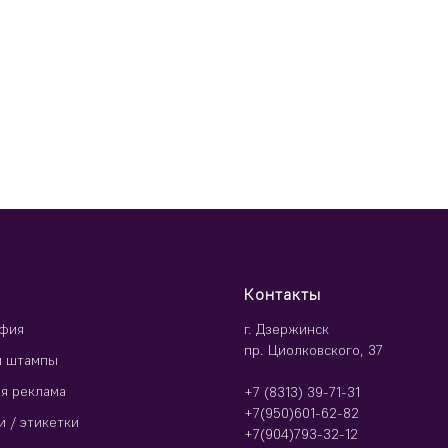
Контакты
фия
г. Дзержинск
пр. Циолковского, 37
и штампы
я реклама
+7 (8313) 39-71-31
+7(950)601-62-82
и / этикетки
+7(904)793-32-12