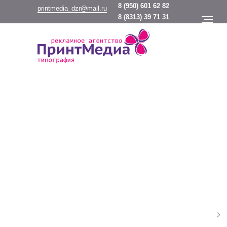
8
(950) 601 62 82
printmedia_dzr@mail.ru
8
(8313) 39 71 31