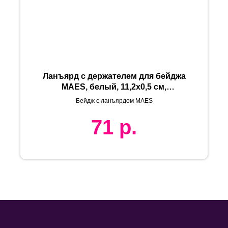
Ланъярд с держателем для бейджа
MAES, белый, 11,2х0,5 см,
полиэстер, пластик, тампопечать,
Бейдж с ланъярдом MAES
шелкограф
71
р.