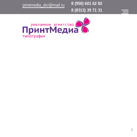
8
(950) 601 62 82
printmedia_dzr@mail.ru
8
(8313) 39 71 31