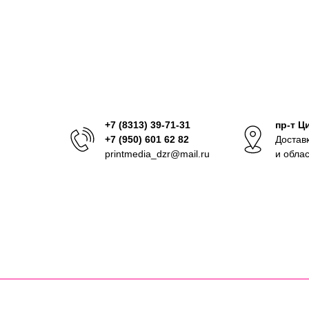
+7 (8313) 39-71-31
пр-т Ц
+7 (950) 601 62 82
Достав
printmedia_dzr@mail.ru
и обла