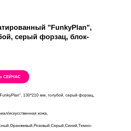
атированный "FunkyPlan",
бой, серый форзац, блок-
Ь СЕЙЧАС
unkyPlan", 130*210 мм, голубой, серый форзац,
риал/искусственная кожа,
сный,Оранжевый,Розовый,Серый,Синий,Темно-