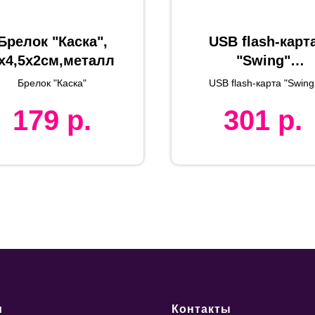
Брелок "Каска",
USB flash-карт
х4,5х2см,металл
"Swing"
(4Гб),,белая,6х2
Брелок "Каска"
USB flash-карта "Swing
х1см,металл,пл
(4Гб)
179
р.
301
р.
тик
и
Контакты