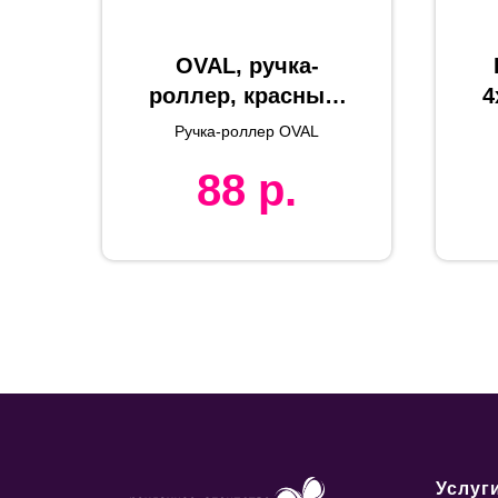
OVAL, ручка-
роллер, красный/
4
черный, металл
Ручка-роллер OVAL
88
р.
Услуг