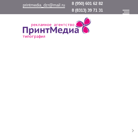
8
(950) 601 62 82
printmedia_dzr@mail.ru
8
(8313) 39 71 31