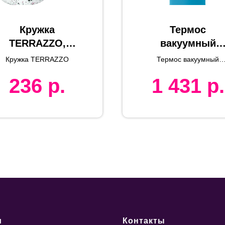
Кружка
Термос
TERRAZZO,
вакуумный
белый с
STRIPE, голубой
Кружка TERRAZZO
Термос вакуумный
розовым, 330мл,
нержавеющая
STRIPE, 450мл
236
р.
1 431
р.
фарфор
сталь, 450 мл
и
Контакты