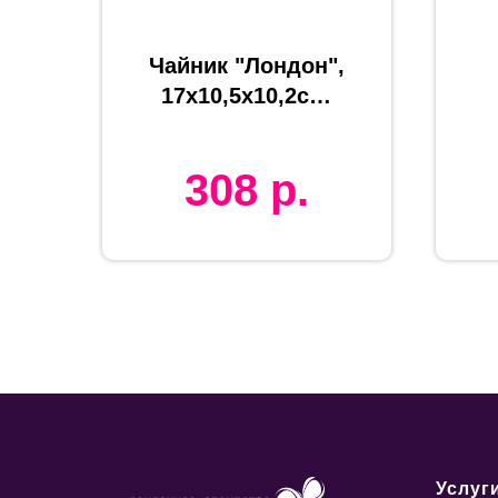
Чайник "Лондон",
17х10,5х10,2см,
400мл, фаянс,
белый
308
р.
Услуг