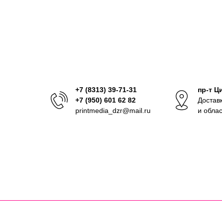
+7 (8313) 39-71-31
пр-т Ц
+7 (950) 601 62 82
Достав
printmedia_dzr@mail.ru
и обла