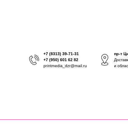
+7 (8313) 39-71-31
пр-т Ц
+7 (950) 601 62 82
Достав
printmedia_dzr@mail.ru
и обла