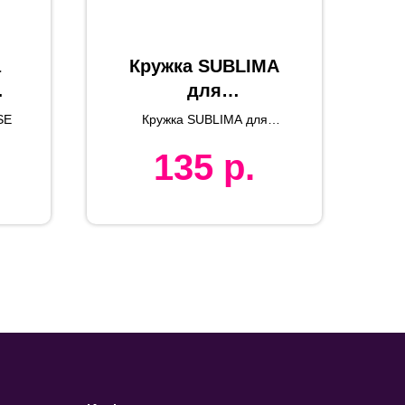
а
Кружка SUBLIMA
для
й,
сублимационной
SE
Кружка SUBLIMA для
печати, 320мл,
сублимационной печати
135
р.
фарфор