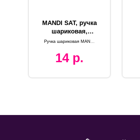
MANDI SAT, ручка
шариковая,
зеленый/
Ручка шариковая MANDI
серебристый,
SAT
14
р.
пластик
а