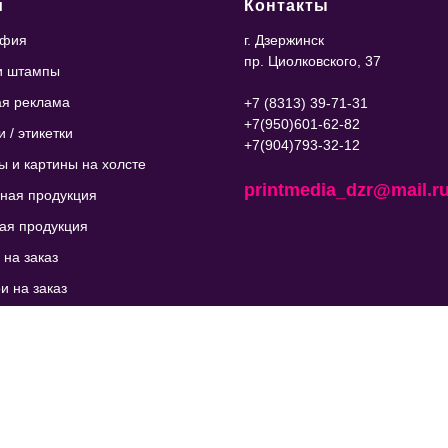
и
Контакты
афия
г. Дзержинск
пр. Циолковского, 37
и штампы
я реклама
+7 (8313) 39-71-31
+7(950)601-62-82
 / этикетки
+7(904)793-32-12
ы и картины на холсте
printmedia_dzr@mail.r
ная продукция
ая продукция
 на заказ
и на заказ
я резка
дизайнера