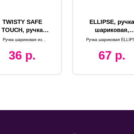
TWISTY SAFE
ELLIPSE, ручк
TOUCH, ручка
шариковая,
шариковая,
зеленый/черны
Ручка шариковая из
Ручка шариковая ELLIP
белый,
алюминий,
антибактериального
36
р.
67
р.
пластика TWISTY
нтибактериальн
пластик
SAFETOUCH
ый пластик