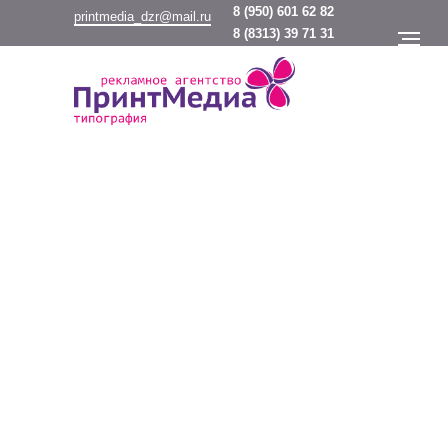
8
(950) 601 62 82
printmedia_dzr@mail.ru
8
(8313) 39 71 31