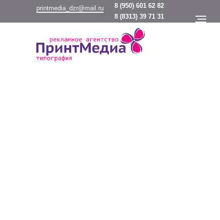
8
(950) 601 62 82
printmedia_dzr@mail.ru
8
(8313) 39 71 31