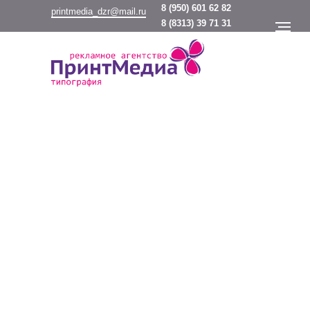
8
(950) 601 62 82
printmedia_dzr@mail.ru
8
(8313) 39 71 31