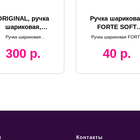
ORIGINAL, ручка
Ручка шариков
шариковая,
FORTE SOFT
голубой/черный/
BLACK, черный
Ручка шариковая
Ручка шариковая FOR
хром, металл
зеленый,
ORIGINAL
SOFT BLACK, покрыти
300
р.
40
р.
soft touch
пластик,
покрытие soft
touch
и
Контакты