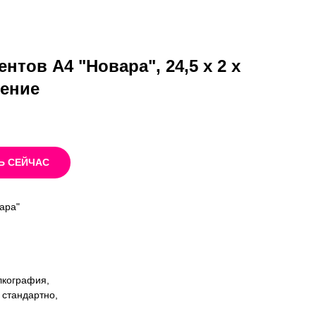
нтов А4 "Новара", 24,5 x 2 x
нение
Ь СЕЙЧАС
ара"
лкография,
 стандартно,