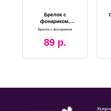
Брелок с
фонариком,
красный,
Брелок с фонариком
2х6х2см, пластик
89
р.
Услуг