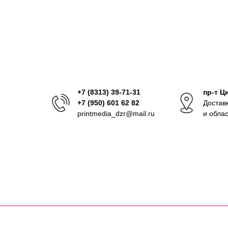
+7 (8313) 39-71-31
пр-т Ц
+7 (950) 601 62 82
Достав
printmedia_dzr@mail.ru
и обла