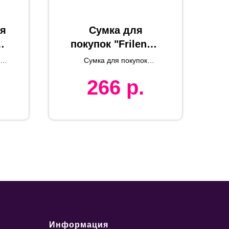
ая
Сумка для
покупок "Frilend",
/
белая, 41x37 см,
TE
Сумка для покупок
100% полиэстер
е
FRILEND из rPET/
266
р.
рециклированного
RPET
полиэстера
Информация