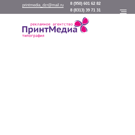
8
(950) 601 62 82
printmedia_dzr@mail.ru
8
(8313) 39 71 31