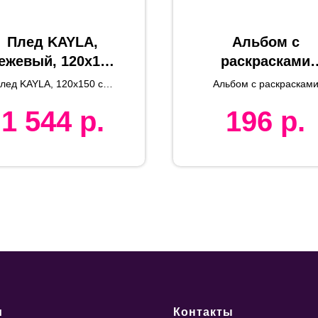
Плед KAYLA,
Альбом с
ежевый, 120x150
раскрасками
см, полиэстер
RUDEX (48
лед KAYLA, 120x150 см,
Альбом с раскраскам
RPET
листов),
полиэстер RPET
RUDEX (48 листов),
1 544
р.
196
р.
15х15х0.7 см, картон,
15х15х0.7 см,
бумага
картон, бумага
и
Контакты