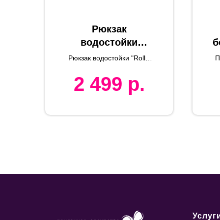
Рюкзак
водостойки
б
"Roll", чёрный,
Рюкзак водостойки "Roll",
П
66х39х13 см,
чёрный, 66х39х13 см,
2 499
р.
ткань верха: 100%
ткань верха:
полиэстер, подкладка:
100% полиэстер,
100% полиэстер
подкладка: 100%
полиэстер
Услуг