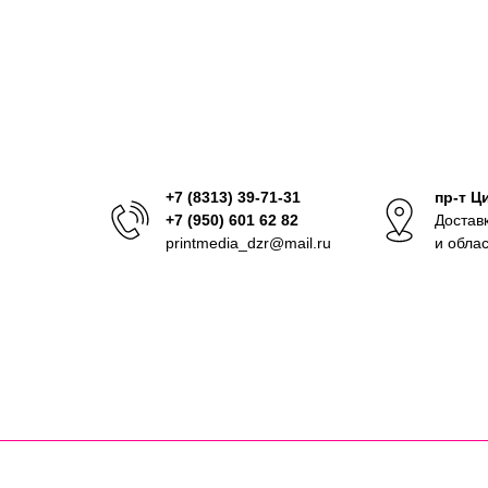
+7 (8313) 39-71-31
пр-т Ц
+7 (950) 601 62 82
Достав
printmedia_dzr@mail.ru
и обла